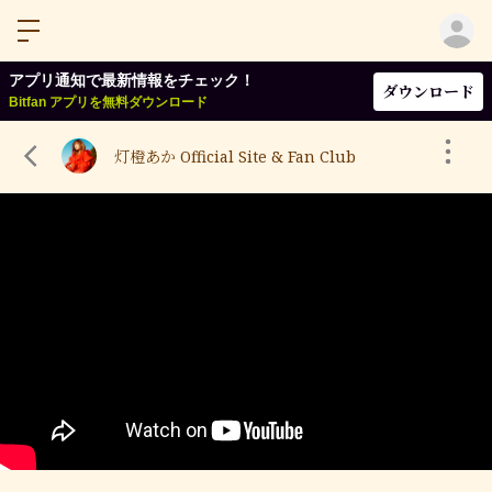
ロ
アプリ通知で最新情報をチェック！
ダウンロード
Bitfan アプリを無料ダウンロード
灯橙あか Official Site & Fan Club