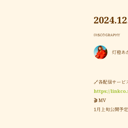
2024.1
DISCOGRAPHY
灯橙あか O
🔗各配信サービ
https://linkco
🎬 MV
1月上旬公開予