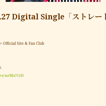
2.27 Digital Single「スト
fficial Site & Fan Club
ス
.re/urMs7t1D
定