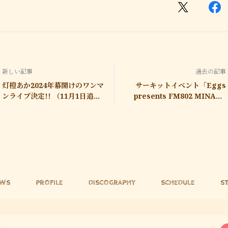
新しい記事
過去の記事
灯橙あか2024年幕開けのワンマ
サーキットイベント「Eggs
ンライブ決定!! （11月1日追加
presents FM802 MINAMI
情報あり）
WHEEL 2023」出演!!
EWS
PROFILE
DISCOGRAPHY
SCHEDULE
S