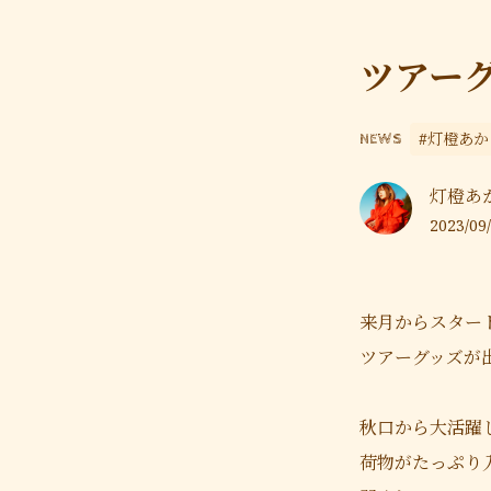
ツアーグ
#灯橙あか
NEWS
灯橙あか O
2023/09/
来月からスター
ツアーグッズが出
秋口から大活躍
荷物がたっぷり