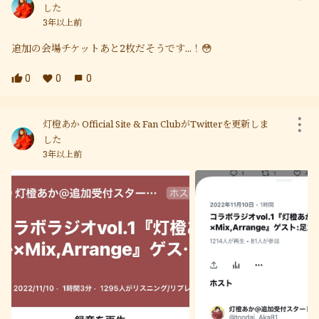
した
3年以上前
追加の会場チケットあと2枚だそうです...！😳
0
0
0
灯橙あか Official Site & Fan ClubがTwitterを更新しま
した
3年以上前