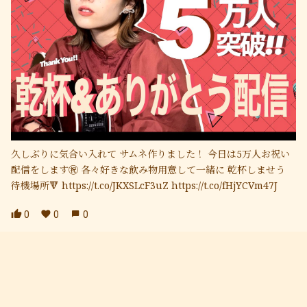
久しぶりに気合い入れて サムネ作りました！ 今日は5万人お祝い
配信をします㊗️ 各々好きな飲み物用意して一緒に 乾杯しませう
待機場所🔻 https://t.co/JKXSLcF3uZ https://t.co/fHjYCVm47J
0
0
0