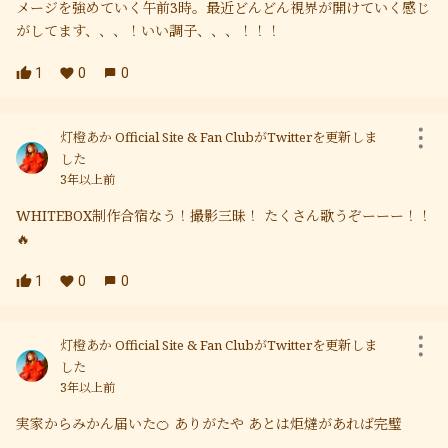
メージを強めていく午前3時。最近どんどん視界が開けていく感じ
がしてます、、、！いい調子、、、！！！
1
0
0
灯橙あか Official Site & Fan ClubがTwitterを更新しま
した
3年以上前
WHITEBOX制作合宿なう！撮影三昧！ たくさん歌うぞーーー！！
🔥
1
0
0
灯橙あか Official Site & Fan ClubがTwitterを更新しま
した
3年以上前
実家からみかん届いた🍊 ありがたや あとは炬燵があれば完璧