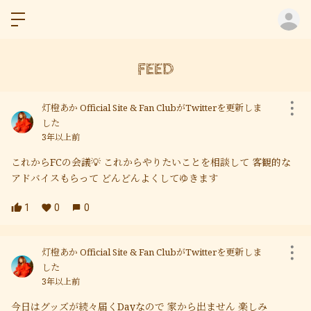
ロ
FEED
灯橙あか Official Site & Fan ClubがTwitterを更新しま
した
3年以上前
これからFCの会議💡 これからやりたいことを相談して 客観的な
アドバイスもらって どんどんよくしてゆきます
1
0
0
灯橙あか Official Site & Fan ClubがTwitterを更新しま
した
3年以上前
今日はグッズが続々届くDayなので 家から出ません 楽しみ