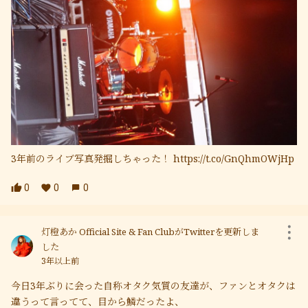
3年前のライブ写真発掘しちゃった！ https://t.co/GnQhmOWjHp
0
0
0
灯橙あか Official Site & Fan ClubがTwitterを更新しま
した
3年以上前
今日3年ぶりに会った自称オタク気質の友達が、ファンとオタクは
違うって言ってて、目から鱗だったよ、