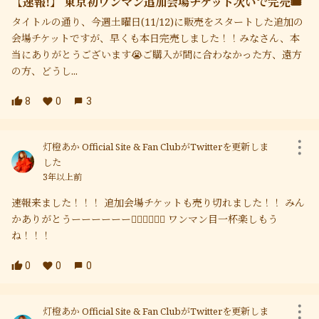
【速報!】 東京初ワンマン追加会場チケット次いで完売🎟
タイトルの通り、今週土曜日(11/12)に販売をスタートした追加の
会場チケットですが、早くも本日完売しました！！みなさん、本
当にありがとうございます😭ご購入が間に合わなかった方、遠方
の方、どうし...
8
0
3
灯橙あか Official Site & Fan ClubがTwitterを更新しま
した
3年以上前
速報来ました！！！ 追加会場チケットも売り切れました！！ みん
かありがとうーーーーーー❤️‍🔥❤️‍🔥❤️‍🔥 ワンマン目一杯楽しもう
ね！！！
0
0
0
灯橙あか Official Site & Fan ClubがTwitterを更新しま