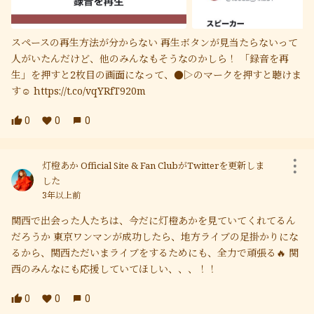
スペースの再生方法が分からない 再生ボタンが見当たらないって
人がいたんだけど、他のみんなもそうなのかしら！ 「録音を再
生」を押すと2枚目の画面になって、●▷のマークを押すと聴けま
す☺︎ https://t.co/vqYRfT920m
0
0
0
灯橙あか Official Site & Fan ClubがTwitterを更新しま
した
3年以上前
関西で出会った人たちは、今だに灯橙あかを見ていてくれてるん
だろうか 東京ワンマンが成功したら、地方ライブの足掛かりにな
るから、関西ただいまライブをするためにも、全力で頑張る🔥 関
西のみんなにも応援していてほしい、、、！！
0
0
0